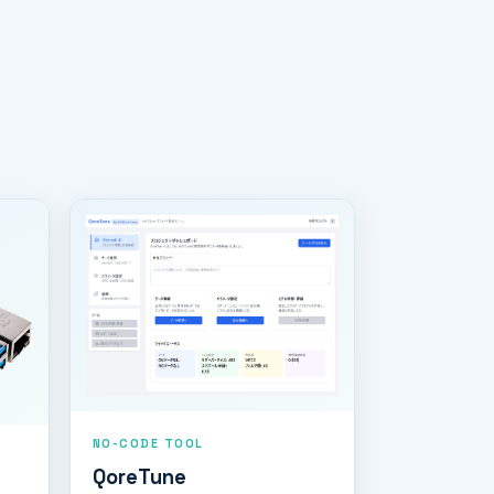
NO-CODE TOOL
QoreTune