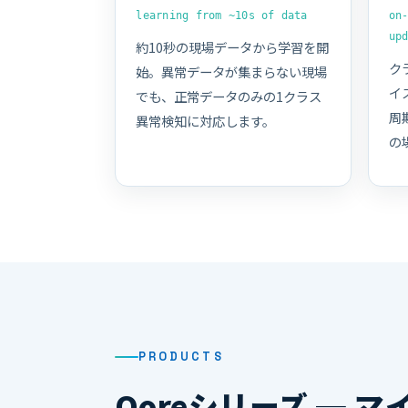
learning from ~10s of data
on
up
約10秒の現場データから学習を開
ク
始。異常データが集まらない現場
イ
でも、正常データのみの1クラス
周
異常検知に対応します。
の
PRODUCTS
Qoreシリーズ ─ 