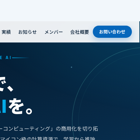
実績
お知らせ
メンバー
会社概要
お問い合わせ
E AI
で、
I
を。
リザバーコンピューティング」の商用化を切り拓
とマイコン級の計算資源で、学習から推論