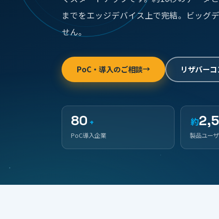
までをエッジデバイス上で完結。ビッグデ
せん。
PoC・導入のご相談
リザバーコ
→
80
2,
+
約
PoC導入企業
製品ユーザ