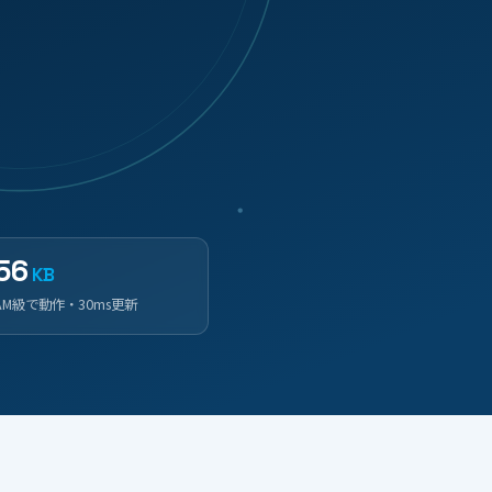
56
KB
AM級で動作・30ms更新