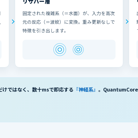
リザバー層
関
固定された複雑系（＝水面）が、入力を高次
入
元の反応（＝波紋）に変換。重み更新なしで
特徴を引き出します。
だけではなく、数十msで即応する
『神経系』
。QuantumC