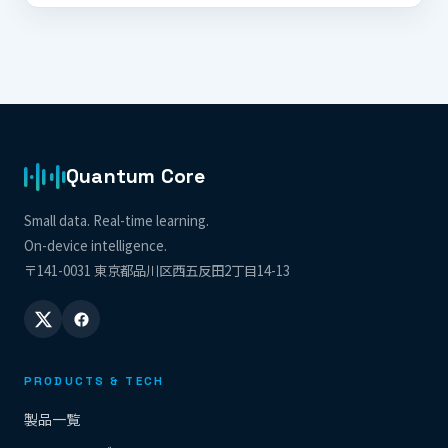
Quantum Core
Small data. Real-time learning.
On-device intelligence.
〒141-0031 東京都品川区西五反田2丁目14-13
PRODUCTS & TECH
製品一覧